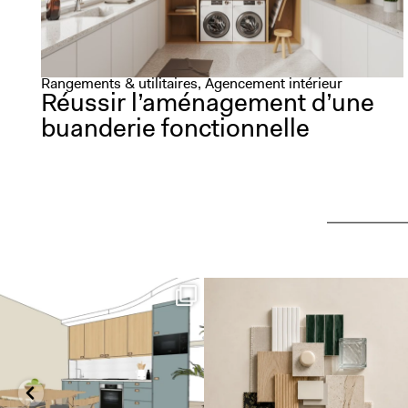
Rangements & utilitaires, Agencement intérieur
Réussir l’aménagement d’une
buanderie fonctionnelle
✨ De la 3D à la réalisation, il n`y a
Projet de rénovation en cours à
qu`un pas.
...
Locmariaquer !
...
24
0
17
0