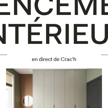
E
N
C
E
M
N
T
É
R
I
E
en direct de Crac’h