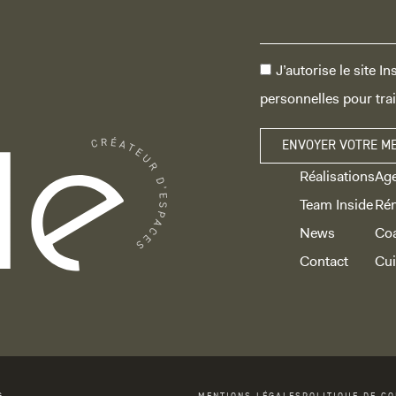
J’autorise le site I
personnelles pour tr
ENVOYER VOTRE M
Réalisations
Ag
Team Inside
Rén
News
Co
Contact
Cui
G
MENTIONS LÉGALES
POLITIQUE DE CO