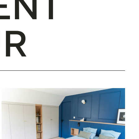
E
N
T
U
R