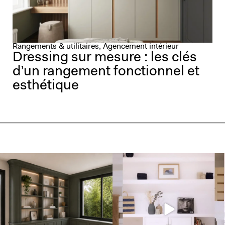
Rangements & utilitaires, Agencement intérieur
Dressing sur mesure : les clés
d’un rangement fonctionnel et
esthétique
Projet à venir !
🔥 Une rénovation sur mesure signée
Inside ❤️
...
Rendez-vous à la rentrée
...
30
0
39
0