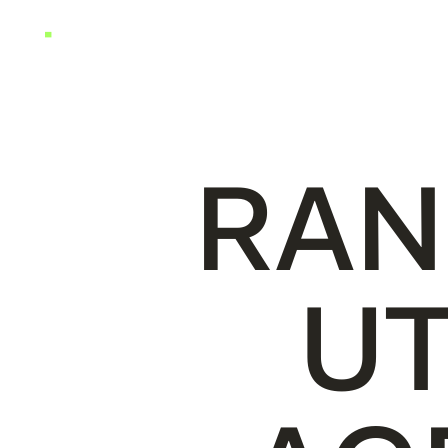
S
E
R
V
I
C
E
S
R
É
A
R
A
N
U