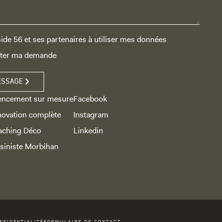
nside 56 et ses partenaires à utiliser mes données
aiter ma demande
ESSAGE
encement sur mesure
Facebook
ovation complète
Instagram
aching Déco
Linkedin
siniste Morbihan
NFIDENTIALITÉ
FORMULAIRE DE CONTACT