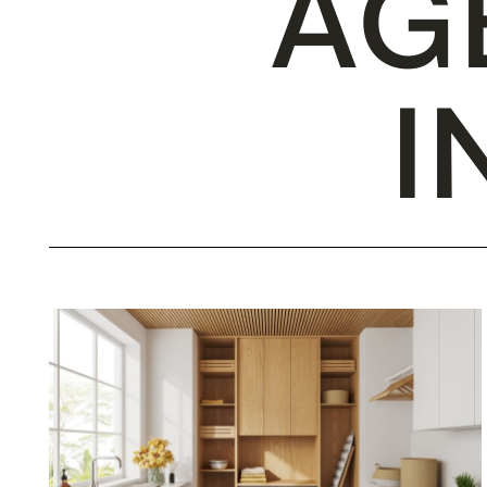
A
G
I