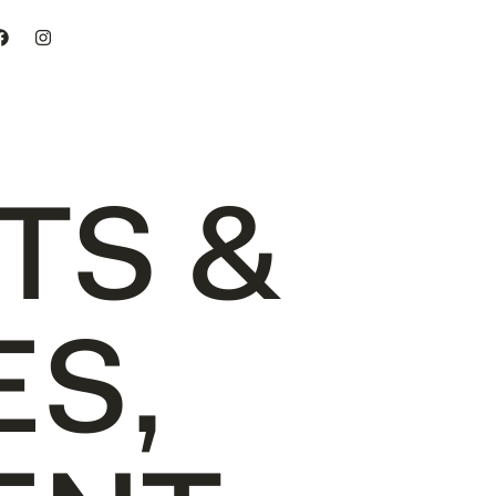
T
S
&
E
S
,