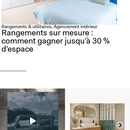
Rangements & utilitaires, Agencement intérieur
Rangements sur mesure :
comment gagner jusqu’à 30 %
d’espace
Immersion dans notre chantier à
Un aperçu 3D de la salle de bains de ce
Locmariaquer sur
...
nouveau
...
31
0
33
4