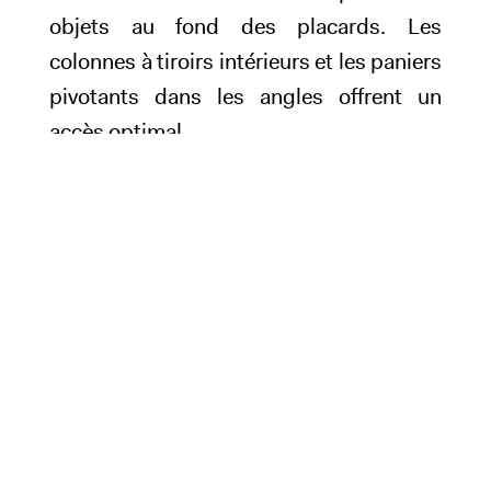
objets au fond des placards. Les
colonnes à tiroirs intérieurs et les paniers
pivotants dans les angles offrent un
accès optimal.
4. Choisir des
électroménagers
compacts
Plaques de cuisson deux feux, lave-
vaisselle 45 cm, réfrigérateurs
encastrables… Les versions compactes
conservent toutes leurs fonctionnalités
tout en libérant de l’espace précieux.